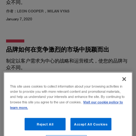
众不同。
作者：LEON COOPER，MILAN VYAS
January 7, 2020
品牌如何在竞争激烈的市场中脱颖而出
制定以客户需求为中心的战略和运营模式，使您的品牌与
众不同。
作者：ISAAC KRAKOVSKY
January 1, 2020
This site uses cookies to collect information about your browsing activities in
order to provide you with more relevant content and promotional materials,
and help us understand your interests and enhance the site. By continuing to
Visit our cookie policy to
browse this site you agree to the use of cookies.
learn more.
回到未来，电视革新
Reject All
Accept All Cookies
几乎整个全球电视行业都是在一