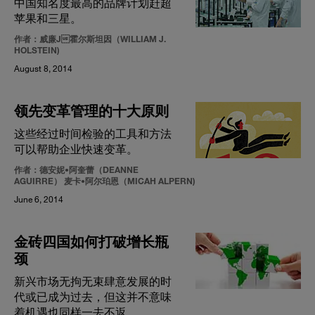
中国知名度最高的品牌计划赶超
苹果和三星。
作者：威廉J霍尔斯坦因（WILLIAM J.
HOLSTEIN)
August 8, 2014
领先变革管理的十大原则
这些经过时间检验的工具和方法
可以帮助企业快速变革。
作者：德安妮•阿奎蕾（DEANNE
AGUIRRE） 麦卡•阿尔珀恩（MICAH ALPERN)
June 6, 2014
金砖四国如何打破增长瓶
颈
新兴市场无拘无束肆意发展的时
代或已成为过去，但这并不意味
着机遇也同样一去不返。