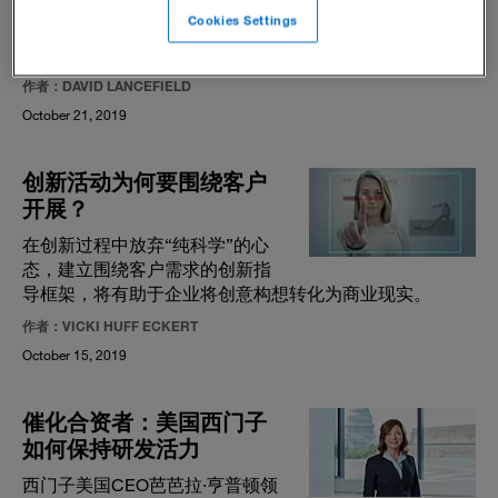
系列转型中存活并发展起来的。
Cookies Settings
现在，它又该如何面对新的剧变
呢？
作者：DAVID LANCEFIELD
October 21, 2019
创新活动为何要围绕客户
开展？
在创新过程中放弃“纯科学”的心
态，建立围绕客户需求的创新指
导框架，将有助于企业将创意构想转化为商业现实。
作者：VICKI HUFF ECKERT
October 15, 2019
催化合资者：美国西门子
如何保持研发活力
西门子美国CEO芭芭拉·亨普顿领